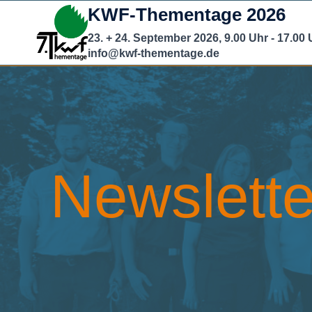
Zum
KWF-Thementage 2026
Inhalt
23. + 24. September 2026, 9.00 Uhr - 17.00 
springen
info@kwf-thementage.de
Newslette